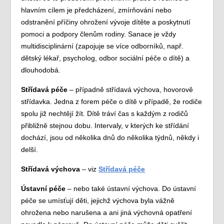
hlavním cílem je předcházení, zmírňování nebo
odstranění příčiny ohrožení vývoje dítěte a poskytnutí
pomoci a podpory členům rodiny. Sanace je vždy
multidisciplinární (zapojuje se více odborníků, např.
dětský lékař, psycholog, odbor sociální péče o dítě) a
dlouhodobá.
Střídavá péče
– případně střídavá výchova, hovorově
střídavka. Jedna z forem péče o dítě v případě, že rodiče
spolu již nechtějí žít. Dítě tráví čas s každým z rodičů
přibližně stejnou dobu. Intervaly, v kterých ke střídání
dochází, jsou od několika dnů do několika týdnů, někdy i
delší.
Střídavá výchova
– viz
Střídavá péče
Ústavní péče
– nebo také ústavní výchova. Do ústavní
péče se umísťují děti, jejichž výchova byla vážně
ohrožena nebo narušena a ani jiná výchovná opatření