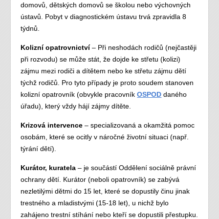
domovů, dětských domovů se školou nebo výchovných
ústavů. Pobyt v diagnostickém ústavu trvá zpravidla 8
týdnů.
Kolizní opatrovnictví
– Při neshodách rodičů (nejčastěji
při rozvodu) se může stát, že dojde ke střetu (kolizi)
zájmu mezi rodiči a dítětem nebo ke střetu zájmu dětí
týchž rodičů. Pro tyto případy je proto soudem stanoven
kolizní opatrovník (obvykle pracovník
OSPOD
daného
úřadu), který vždy hájí zájmy dítěte.
Krizová intervence
– specializovaná a okamžitá pomoc
osobám, které se ocitly v náročné životní situaci (např.
týrání dětí).
Kurátor, kuratela
– je součástí Oddělení sociálně právní
ochrany dětí. Kurátor (neboli opatrovník) se zabývá
nezletilými dětmi do 15 let, které se dopustily činu jinak
trestného a mladistvými (15-18 let), u nichž bylo
zahájeno trestní stíhání nebo kteří se dopustili přestupku.