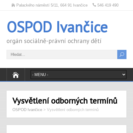
Palackého náměstí 5/11, 664 91 Ivančice
546 419 490
OSPOD Ivančice
orgán sociálně-právní ochrany dětí
Vysvětlení odborných termínů
OSPOD Ivančice
>
Vysvětlení odborných termínů