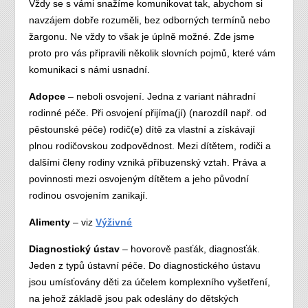
Vždy se s vámi snažíme komunikovat tak, abychom si
navzájem dobře rozuměli, bez odborných termínů nebo
žargonu. Ne vždy to však je úplně možné. Zde jsme
proto pro vás připravili několik slovních pojmů, které vám
komunikaci s námi usnadní.
Adopce
– neboli osvojení. Jedna z variant náhradní
rodinné péče. Při osvojení přijíma(jí) (narozdíl např. od
pěstounské péče) rodič(e) dítě za vlastní a získávají
plnou rodičovskou zodpovědnost. Mezi dítětem, rodiči a
dalšími členy rodiny vzniká příbuzenský vztah. Práva a
povinnosti mezi osvojeným dítětem a jeho původní
rodinou osvojením zanikají.
Alimenty
– viz
Výživné
Diagnostický ústav
– hovorově pasťák, diagnosťák.
Jeden z typů ústavní péče. Do diagnostického ústavu
jsou umísťovány děti za účelem komplexního vyšetření,
na jehož základě jsou pak odeslány do dětských