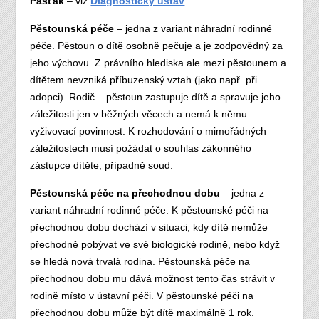
Pasťák
– viz
Diagnostický ústav
Pěstounská péče
– jedna z variant náhradní rodinné
péče. Pěstoun o dítě osobně pečuje a je zodpovědný za
jeho výchovu. Z právního hlediska ale mezi pěstounem a
dítětem nevzniká příbuzenský vztah (jako např. při
adopci). Rodič – pěstoun zastupuje dítě a spravuje jeho
záležitosti jen v běžných věcech a nemá k němu
vyživovací povinnost. K rozhodování o mimořádných
záležitostech musí požádat o souhlas zákonného
zástupce dítěte, případně soud.
Pěstounská péče na přechodnou dobu
– jedna z
variant náhradní rodinné péče. K pěstounské péči na
přechodnou dobu dochází v situaci, kdy dítě nemůže
přechodně pobývat ve své biologické rodině, nebo když
se hledá nová trvalá rodina. Pěstounská péče na
přechodnou dobu mu dává možnost tento čas strávit v
rodině místo v ústavní péči. V pěstounské péči na
přechodnou dobu může být dítě maximálně 1 rok.