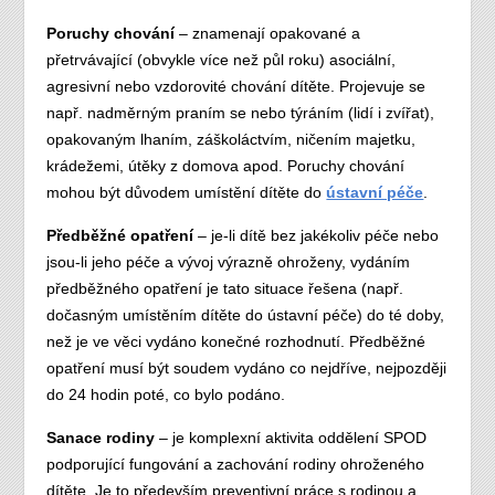
Poruchy chování
– znamenají opakované a
přetrvávající (obvykle více než půl roku) asociální,
agresivní nebo vzdorovité chování dítěte. Projevuje se
např. nadměrným praním se nebo týráním (lidí i zvířat),
opakovaným lhaním, záškoláctvím, ničením majetku,
krádežemi, útěky z domova apod. Poruchy chování
mohou být důvodem umístění dítěte do
ústavní péče
.
Předběžné opatření
– je-li dítě bez jakékoliv péče nebo
jsou-li jeho péče a vývoj výrazně ohroženy, vydáním
předběžného opatření je tato situace řešena (např.
dočasným umístěním dítěte do ústavní péče) do té doby,
než je ve věci vydáno konečné rozhodnutí. Předběžné
opatření musí být soudem vydáno co nejdříve, nejpozději
do 24 hodin poté, co bylo podáno.
Sanace rodiny
– je komplexní aktivita oddělení SPOD
podporující fungování a zachování rodiny ohroženého
dítěte. Je to především preventivní práce s rodinou a