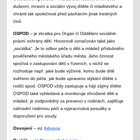
duševní, mravní a sociální vývoj dítěte či mladistvého a
chránit tak společnost před pácháním jinak trestných
činů.
OSPOD
– je zkratka pro Orgán či Oddělení sociálně-
právní ochrany dětí. Hovorově označován také jako
„sociálka“. Je to odbor péče o děti a mládež příslušného
pověřeného městského úřadu města. Jeho činnost
spočívá v zastupování dětí v řízeních, v nichž se
rozhoduje např. jaké bude výživné, komu bude dítě
svěřeno do péče, jak bude upraveno stýkání dítěte s
rodiči apod. OSPOD vždy zastupuje a hájí zájmy dítěte.
OSPOD také vyhledává a monitoruje ohrožené děti a
mládež, je zodpovědný za prevenci v rodinách, zajišťuje
náhradní rodinnou péči a vypracovává posudky a
doporučení pro soudy.
Osvojení
– viz
Adopce