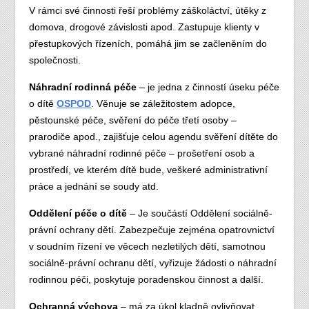
V rámci své činnosti řeší problémy záškoláctví, útěky z
domova, drogové závislosti apod. Zastupuje klienty v
přestupkových řízeních, pomáhá jim se začleněním do
společnosti.
Náhradní rodinná péče
– je jedna z činností úseku péče
o dítě
OSPOD
. Věnuje se záležitostem adopce,
pěstounské péče, svěření do péče třetí osoby –
prarodiče apod., zajišťuje celou agendu svěření dítěte do
vybrané náhradní rodinné péče – prošetření osob a
prostředí, ve kterém dítě bude, veškeré administrativní
práce a jednání se soudy atd.
Oddělení péče o dítě
– Je součástí Oddělení sociálně-
právní ochrany dětí. Zabezpečuje zejména opatrovnictví
v soudním řízení ve věcech nezletilých dětí, samotnou
sociálně-právní ochranu dětí, vyřizuje žádosti o náhradní
rodinnou péči, poskytuje poradenskou činnost a další.
Ochranná výchova
– má za úkol kladně ovlivňovat