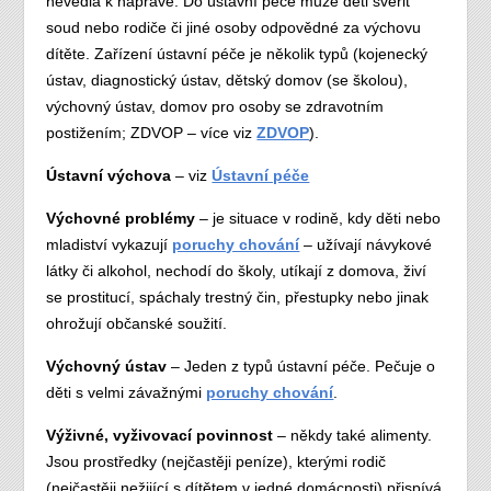
nevedla k nápravě. Do ústavní péče může děti svěřit
soud nebo rodiče či jiné osoby odpovědné za výchovu
dítěte. Zařízení ústavní péče je několik typů (kojenecký
ústav, diagnostický ústav, dětský domov (se školou),
výchovný ústav, domov pro osoby se zdravotním
postižením; ZDVOP – více viz
ZDVOP
).
Ústavní výchova
– viz
Ústavní péče
Výchovné problémy
– je situace v rodině, kdy děti nebo
mladiství vykazují
poruchy chování
– užívají návykové
látky či alkohol, nechodí do školy, utíkají z domova, živí
se prostitucí, spáchaly trestný čin, přestupky nebo jinak
ohrožují občanské soužití.
Výchovný ústav
– Jeden z typů ústavní péče. Pečuje o
děti s velmi závažnými
poruchy chování
.
Výživné, vyživovací povinnost
– někdy také alimenty.
Jsou prostředky (nejčastěji peníze), kterými rodič
(nejčastěji nežijící s dítětem v jedné domácnosti) přispívá